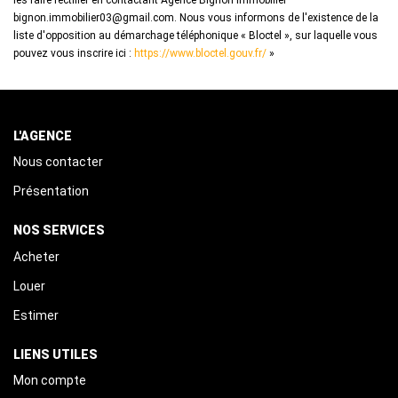
les faire rectifier en contactant Agence Bignon Immobilier
bignon.immobilier03@gmail.com. Nous vous informons de l'existence de la
liste d'opposition au démarchage téléphonique « Bloctel », sur laquelle vous
pouvez vous inscrire ici :
https://www.bloctel.gouv.fr/
»
L'AGENCE
Nous contacter
Présentation
NOS SERVICES
Acheter
Louer
Estimer
LIENS UTILES
Mon compte