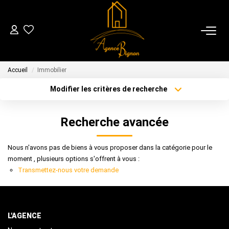
04 70 44 28 83
Accueil
Immobilier
VENTES
Modifier les critères de recherche
Type de transaction
Localisation
Acheter
Localisation
LOCATIONS
Recherche avancée
Type de bien
Sélectionnez...
Surface min
GESTION
Nous n'avons pas de biens à vous proposer dans la catégorie pour le
Plus de critères
Budget max
moment , plusieurs options s'offrent à vous :
Transmettez-nous votre demande
ESTIMATION
Créer une alerte
NOTRE AGENCE
L'AGENCE