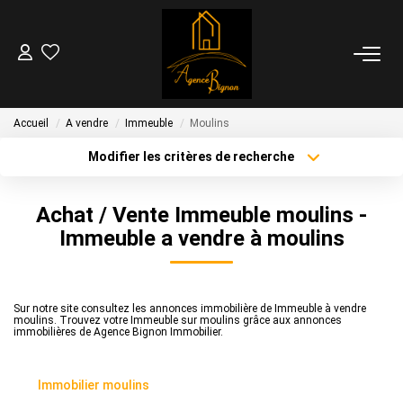
04 70 44 28 83
Accueil
A vendre
Immeuble
Moulins
VENTES
Modifier les critères de recherche
Localisation
Type de transaction
LOCATIONS
Surface min
Achat / Vente Immeuble moulins -
Type de bien
Immeuble a vendre à moulins
Plus de critères
Budget max
GESTION
Créer une alerte
ESTIMATION
Sur notre site consultez les annonces immobilière de Immeuble à vendre
moulins. Trouvez votre Immeuble sur moulins grâce aux annonces
immobilières de Agence Bignon Immobilier.
NOTRE AGENCE
Immobilier moulins