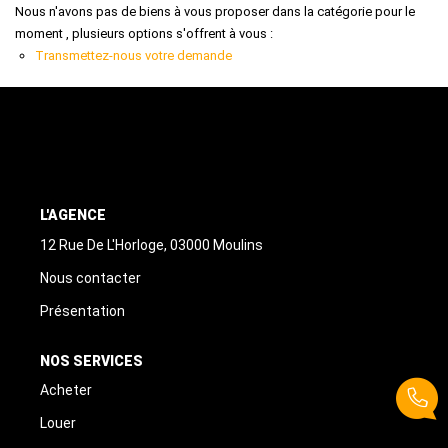
ALERTE MAIL
Nous n'avons pas de biens à vous proposer dans la catégorie pour le
moment , plusieurs options s'offrent à vous :
Transmettez-nous votre demande
CONTACT
L'AGENCE
12 Rue De L'Horloge, 03000 Moulins
Nous contacter
Présentation
NOS SERVICES
Acheter
Louer